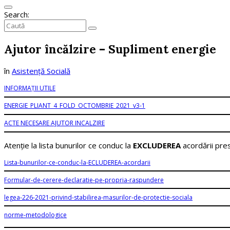
Search:
Collapse
search
Ajutor încălzire – Supliment energie
în
Asistență Socială
INFORMAȚII UTILE
ENERGIE_PLIANT_4_FOLD_OCTOMBRIE_2021_v3-1
ACTE NECESARE AJUTOR INCALZIRE
Atenție la lista bunurilor ce conduc la
EXCLUDEREA
acordării prest
Lista-bunurilor-ce-conduc-la-ECLUDEREA-acordarii
Formular-de-cerere-declaratie-pe-propria-raspundere
legea-226-2021-privind-stabilirea-masurilor-de-protectie-sociala
norme-metodologice