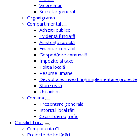
Viceprimar
Secretar general
Organigrama
Compartimentul
Achiziții publice
Evidență funciară
Asistență socială
Financiar contabil
Gospodărire comunală
Impozite și taxe
Poliția locală
Resurse umane
Dezvoltare, investiții și implementare proiecte
Stare civilă
Urbanism
Comuna
Prezentare generală
Istoricul localității
Cadrul demografic
Consiliul Local
Componența CL
Proiecte de hotărâri