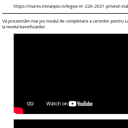
https://mures.mmanpis.ro/legea-nr-226-2021-privind-stab
Vă prezentăm mai jos modul de completare a cererilor pentru Leg
la nivelul beneficiarilor: