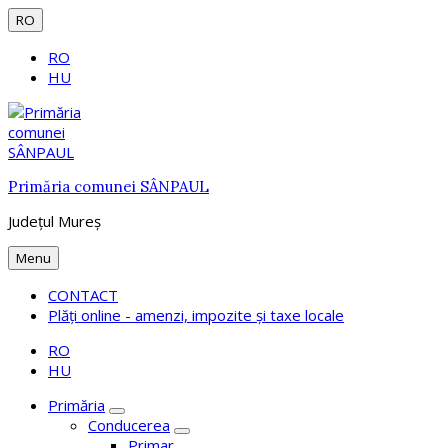
Skip
Skip
Skip
RO
to
to
to
Choose
content
main
footer
RO
language:
navigation
HU
Primăria comunei SÂNPAUL
Județul Mureș
Menu
CONTACT
Plăți online - amenzi, impozite şi taxe locale
Choose
RO
language:
HU
Primăria
Conducerea
Primar