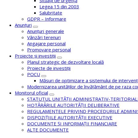
Situații de urgență
Legea 15 din 2003
Salubritate
GDPR – Informare
Anunțuri
Anunțuri generale
Vânzări terenuri
Angajare personal
Promovare personal
Proiecte și investiții
Planul strategic de dezvoltare locală
Proiecte de investiții
POCU
Măsuri de optimizare a sistemului de intervenț
Modernizarea unităților de învățământ de pe raza c
Monitorul oficial
STATUTUL UNITĂȚII ADMINISTRATIV-TERITORIAL
HOTĂRÂRILE AUTORITĂȚII DELIBERATIVE
REGULAMENTELE PRIVIND PROCEDURILE ADMINI
DISPOZIȚIILE AUTORITĂȚII EXECUTIVE
DOCUMENTE ȘI INFORMAȚII FINANCIARE
ALTE DOCUMENTE