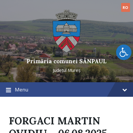
Skip
Skip
Skip
to
to
to
RO
content
main
footer
navigation
Open toolbar
Primăria comunei SÂNPAUL
Județul Mureș
Menu
FORGACI MARTIN