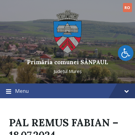
Skip
Skip
Skip
to
to
to
RO
content
main
footer
navigation
Open toolbar
Primăria comunei SÂNPAUL
Județul Mureș
Menu
PAL REMUS FABIAN –