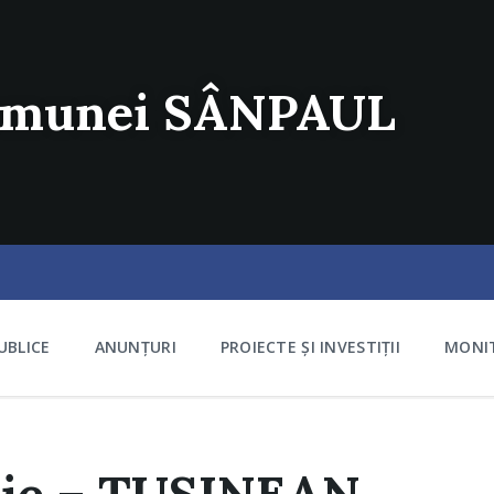
comunei SÂNPAUL
UBLICE
ANUNȚURI
PROIECTE ȘI INVESTIȚII
MONIT
orie – TUSINEAN