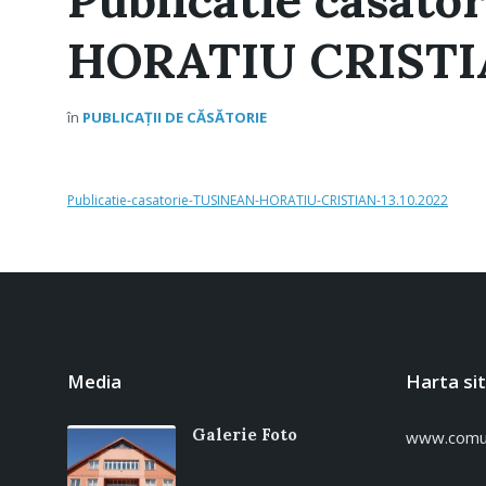
HORATIU CRISTIA
în
PUBLICAȚII DE CĂSĂTORIE
Publicatie-casatorie-TUSINEAN-HORATIU-CRISTIAN-13.10.2022
Media
Harta si
Galerie Foto
www.comun