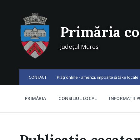
Skip
Skip
Skip
to
to
to
content
main
footer
navigation
Primăria 
Județul Mureș
CONTACT
Plăți online - amenzi, impozite şi taxe locale
PRIMĂRIA
CONSILIUL LOCAL
INFORMAȚII P
Publicatie casat