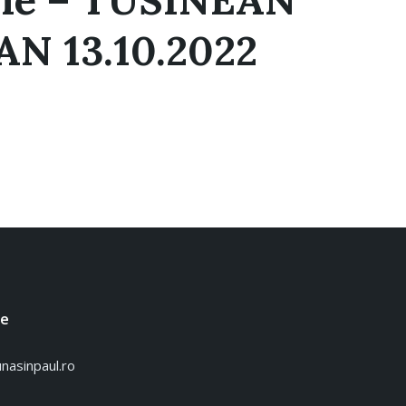
N 13.10.2022
te
asinpaul.ro